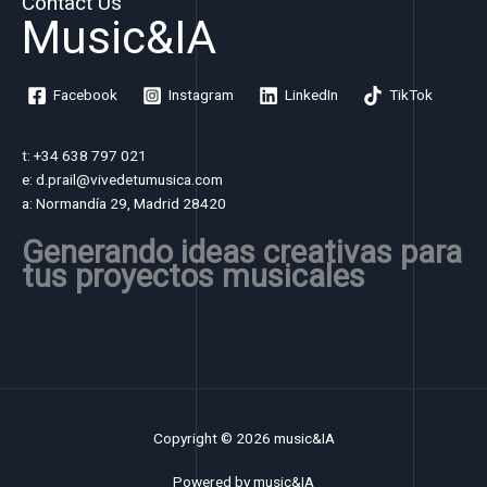
Contact Us
Music&IA
Facebook
Instagram
LinkedIn
TikTok
t: +34 638 797 021
e: d.prail@vivedetumusica.com
a: Normandía 29, Madrid 28420
Generando ideas creativas para
tus proyectos musicales
Copyright © 2026 music&IA
Powered by music&IA