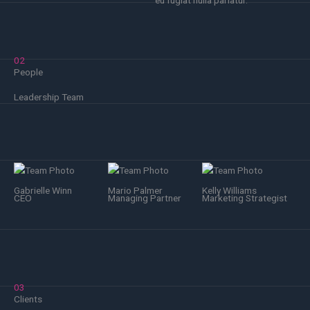
eu fugiat nulla pariatur.
02
People
Leadership Team
Gabrielle Winn
Mario Palmer
Kelly Williams
CEO
Managing Partner
Marketing Strategist
03
Clients