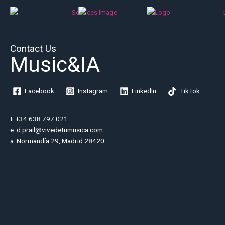
Contact Us
Music&IA
Facebook
Instagram
LinkedIn
TikTok
t: +34 638 797 021
e: d.prail@vivedetumusica.com
a: Normandía 29, Madrid 28420
Generando ideas creativas
para tus proyectos musicales