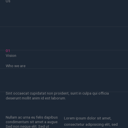
Us
01
Vision
Who we are
Sint occaecat cupidatat non proident, sunt in culpa qui officia
deserunt mollit anim id est laborum.
Nullam ac urna eu felis dapibus
Lorem ipsum dolor sit amet,
condimentum sit amet a augue.
consectetur adipisicing elit, sed
Sed non neque elit. Sed ut