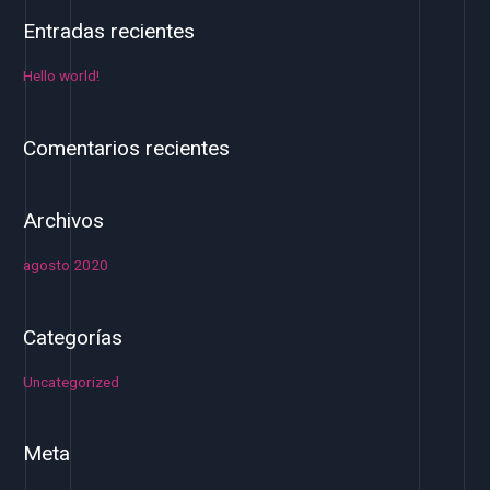
s
Entradas recientes
c
a
Hello world!
r
p
Comentarios recientes
o
r
Archivos
:
agosto 2020
Categorías
Uncategorized
Meta